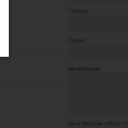
Telefon:
.se
E-post:
Meddelande:
Skriv följande siffror i 