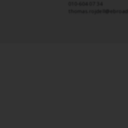
010-604 07 34
thomas.rojdell@ebroad