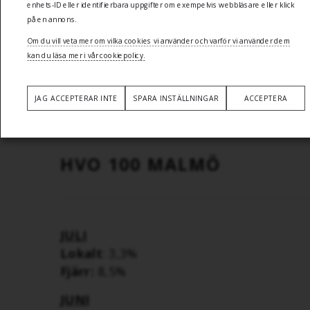
enhets-ID eller identifierbara uppgifter om exempelvis webbläsare eller klick
Gruppnummer: 010-604 06 60
på en annons.
Order/bokningar:
malmo@ebroadcargo
Om du vill veta mer om vilka cookies vi använder och varför vi använder dem
kan du läsa mer i vår cookiepolicy.
KONTAKTA OSS
JAG ACCEPTERAR INTE
SPARA INSTÄLLNINGAR
ACCEPTERA
HVO 100 MALMÖ
JULI
Lokalt
: 3,3%
Fjärr:
8,5%
JUNI