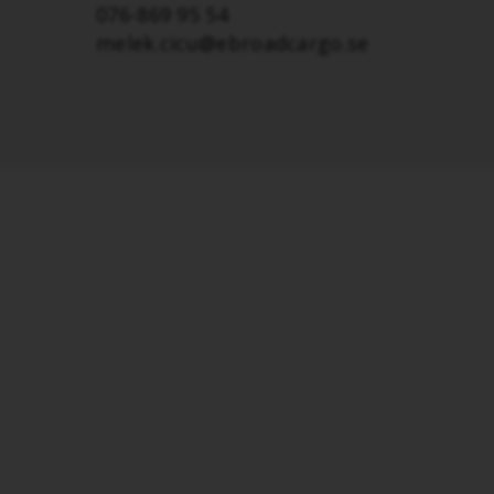
076-869 95 54
melek.cicu@ebroadcargo.se