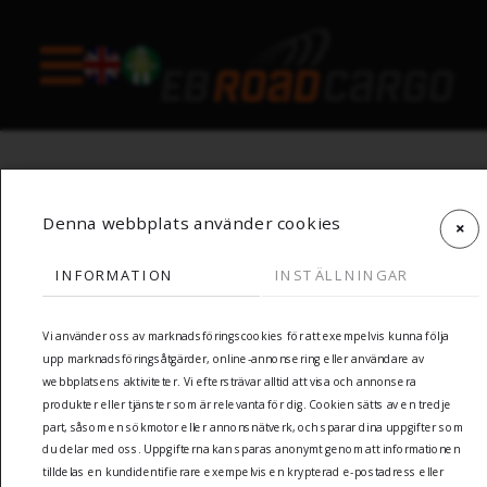
Denna webbplats använder cookies
INFORMATION
INSTÄLLNINGAR
Vi använder oss av marknadsföringscookies för att exempelvis kunna följa
upp marknadsföringsåtgärder, online-annonsering eller användare av
webbplatsens aktiviteter. Vi eftersträvar alltid att visa och annonsera
Besök och postadress:
produkter eller tjänster som är relevanta för dig. Cookien sätts av en tredje
part, såsom en sökmotor eller annonsnätverk, och sparar dina uppgifter som
Väderögatan 8
du delar med oss. Uppgifterna kan sparas anonymt genom att informationen
211 24 Malmö
tilldelas en kundidentifierare exempelvis en krypterad e-postadress eller