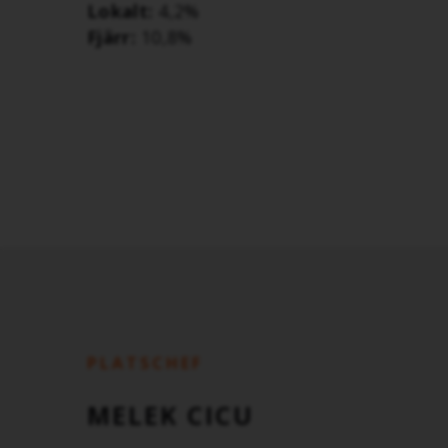
Lokalt:
4,2%
Fjärr:
10,8%
PLATSCHEF
MELEK CICU