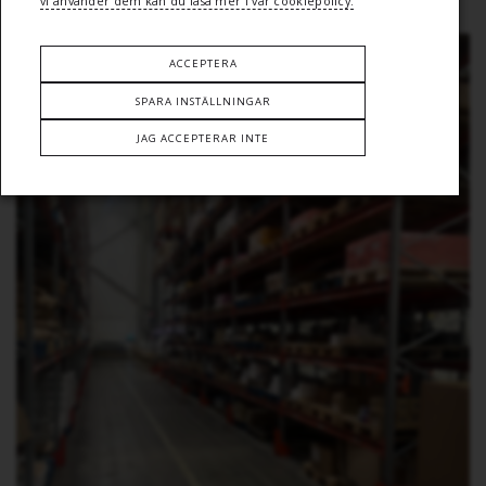
För mer information vänligen kontakta respektive
kontor
.
vi använder dem kan du läsa mer i vår cookiepolicy.
ACCEPTERA
SPARA INSTÄLLNINGAR
JAG ACCEPTERAR INTE