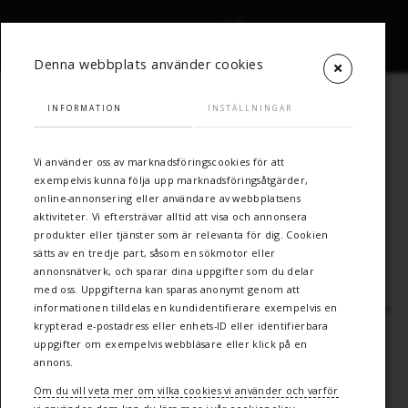
Denna webbplats använder cookies
INFORMATION
INSTÄLLNINGAR
LAGER- &
TERMINALTJÄNSTER
Vi använder oss av marknadsföringscookies för att
exempelvis kunna följa upp marknadsföringsåtgärder,
online-annonsering eller användare av webbplatsens
aktiviteter. Vi eftersträvar alltid att visa och annonsera
produkter eller tjänster som är relevanta för dig. Cookien
Vi erbjuder kompletta och kostnadseffektiva
sätts av en tredje part, såsom en sökmotor eller
annonsnätverk, och sparar dina uppgifter som du delar
lagerlösningar
med oss. Uppgifterna kan sparas anonymt genom att
På flera orter har vi lager-, terminal- och omlastningstjänster som
informationen tilldelas en kundidentifierare exempelvis en
kan anpassas efter era behov.
krypterad e-postadress eller enhets-ID eller identifierbara
uppgifter om exempelvis webbläsare eller klick på en
Vi erbjuder bland annat crossdock, säkerhetslager, pack och
annons.
plock samt distribution
Om du vill veta mer om vilka cookies vi använder och varför