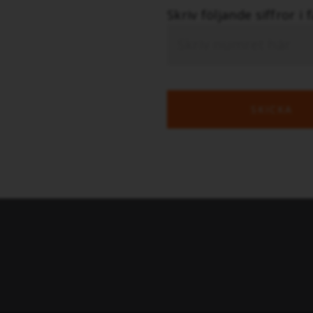
Skriv följande siffror i 
SKICKA