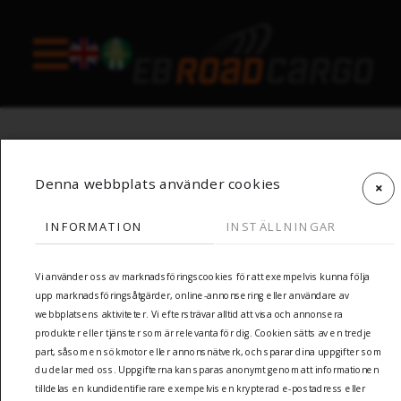
Denna webbplats använder cookies
INFORMATION
INSTÄLLNINGAR
Vi använder oss av marknadsföringscookies för att exempelvis kunna följa
upp marknadsföringsåtgärder, online-annonsering eller användare av
webbplatsens aktiviteter. Vi eftersträvar alltid att visa och annonsera
produkter eller tjänster som är relevanta för dig. Cookien sätts av en tredje
part, såsom en sökmotor eller annonsnätverk, och sparar dina uppgifter som
du delar med oss. Uppgifterna kan sparas anonymt genom att informationen
tilldelas en kundidentifierare exempelvis en krypterad e-postadress eller