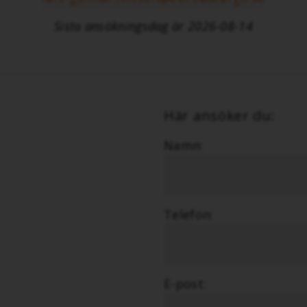
Sista ansökningsdag är 2026-08-14
Här ansöker du:
Namn:
Telefon:
E-post: