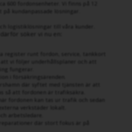
ca 600 fordonsenheter. Vi finns på 12
rat på kundanpassade lösningar.
h logistiklösningar till våra kunder.
därför söker vi nu en:
a register runt fordon, service, tankkort
t vi följer underhållsplaner och att
ing fungerar.
on i försäkringsärenden.
arshamn där syftet med tjänsten är att
as så att fordonen är trafiksäkra.
är fordonen kan tas ur trafik och sedan
externa verkstäder lokalt.
ch arbetsledare.
reparationer där stort fokus är på