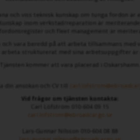
na och viss teknisk kunskap om tunga fordon är e
Kunskap inom verkstad/reparation är meriterande
 fordonsregister och fleet management är meriter
och vara beredd på att arbeta tillsammans med vå
a arbeta strukturerat med sina arbetsuppgifter är 
Tjänsten kommer att vara placerad i Oskarshamn
a din ansökan och CV till
carl.lofstrom@ebroadcar
Vid frågor om tjänsten kontakta:
Carl Löfström 010-604 09 15
carl.lofstrom@ebroadcargo.se
Lars-Gunnar Nilsson 010-604 08 88
lars-gunnar.nilsson@ebroadcargo.se