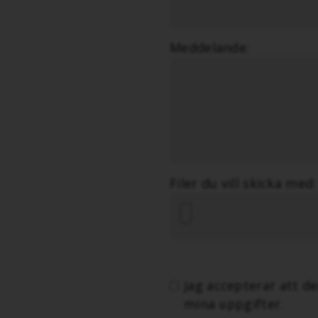
Meddelande:
Filer du vill skicka med:
Jag accepterar att d
mina uppgifter.