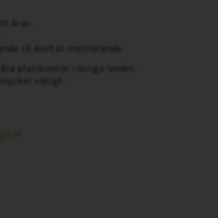
tt krav.
.
ande CE-kort är meriterande.
ra platskontor i övriga landet.
mycket viktigt.
.
go.se