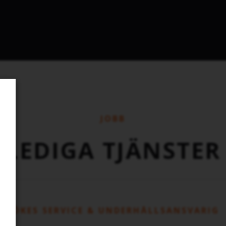
JOBB
LEDIGA TJÄNSTER
SÖKES SERVICE & UNDERHÅLLSANSVARIG