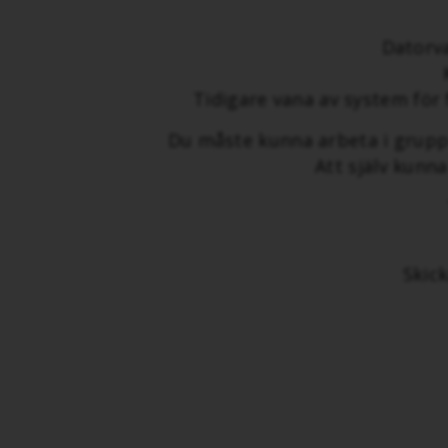
Datorva
Tidigare vana av system för
Du måste kunna arbeta i grupp 
Att själv kunn
Skick